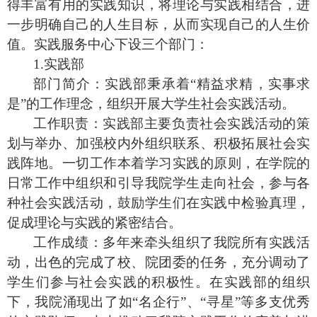
得丰富有用的实践知识，将理论与实践相结合，进
一步明确自己的人生目标，从而实现自己的人生价
值。实践服务中心下设三个部门：
1.实践部
部门简介：
实践
部
秉承着“精益求精，实事求
是”的工作理念，
组织开展大学生
社会实践
活动
。
工作职责：
实践
部
主要负责社会实践活动的策
划与举办、加强校内外组织联系、积极拓展社会实
践阵地
。
一切工作本着学习实践的原则，在学院的
日常工作中组织和引导我
院
学生走向社会，参与各
种社会实践活动，
鼓励学生们在实践中检验真理，
促
成
理论与实践的紧密结合。
工作成绩：多年来牵头组织了我院所有实践活
动，出色的完成了校、院团委的任务，充分调动了
学生们参与社会实践的积极性。在实践部的组织
下，我院涌现出了
如“名企行”、“寻星”等
多支优秀