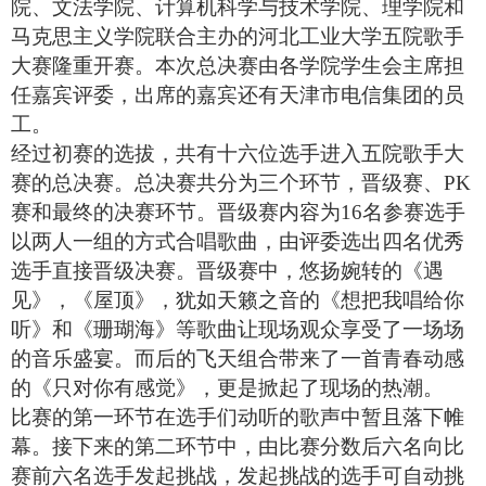
院、文法学院、计算机科学与技术学院、理学院和
马克思主义学院联合主办的河北工业大学五院歌手
大赛隆重开赛。本次总决赛由各学院学生会主席担
任嘉宾评委，出席的嘉宾还有天津市电信集团的员
工。
经过初赛的选拔，共有十六位选手进入五院歌手大
赛的总决赛。总决赛共分为三个环节，晋级赛、
PK
赛和最终的决赛环节。晋级赛内容为
16
名参赛选手
以两人一组的方式合唱歌曲，由评委选出四名优秀
选手直接晋级决赛。晋级赛中，悠扬婉转的《遇
见》，《屋顶》，犹如天籁之音的《想把我唱给你
听》和《珊瑚海》等歌曲让现场观众享受了一场场
的音乐盛宴。而后的飞天组合带来了一首青春动感
的《只对你有感觉》，更是掀起了现场的热潮。
比赛的第一环节在选手们动听的歌声中暂且落下帷
幕。接下来的第二环节中，由比赛分数后六名向比
赛前六名选手发起挑战，发起挑战的选手可自动挑