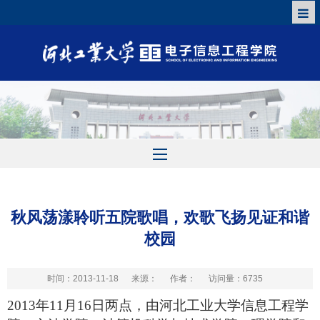
秋风荡漾聆听五院歌唱，欢歌飞扬见证和谐
校园
时间：2013-11-18
来源：
作者：
访问量：
6735
2013
年
11
月
16
日
两点，由河北工业大学信息工程学