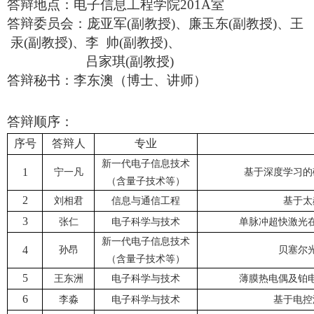
答辩地点：电子信息工程学院
201A室
答辩委员会：庞亚军
(副教授)、廉玉东(副教授)、王
汞(副教授)、李 帅(副教授)、
吕家琪
(副教授)
答辩秘书：李东澳（博士、讲师）
答辩顺序：
序号
答辩人
专业
新一代电子信息技术
1
宁一凡
基于深度学习的
（含量子技术等）
2
刘相君
信息与通信工程
基于太
3
张仁
电子科学与技术
单脉冲超快激光
新一代电子信息技术
4
孙昂
贝塞尔
（含量子技术等）
5
王东洲
电子科学与技术
薄膜热电偶及铂
6
李淼
电子科学与技术
基于电控