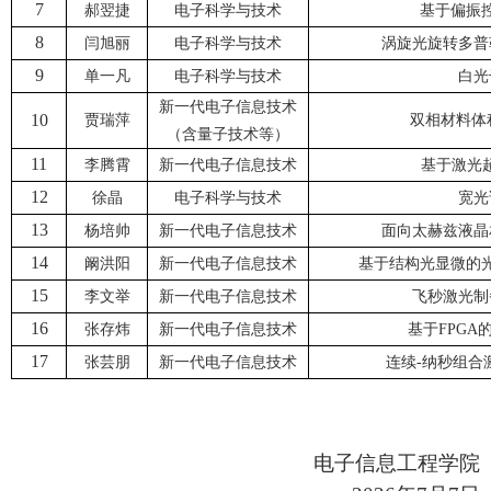
7
郝翌捷
电子科学与技术
基于偏振
8
闫旭丽
电子科学与技术
涡旋光旋转多普
9
单一凡
电子科学与技术
白光
新一代电子信息技术
10
贾瑞萍
双相材料体
（含量子技术等）
11
李腾霄
新一代电子信息技术
基于激光
12
徐晶
电子科学与技术
宽光
13
杨培帅
新一代电子信息技术
面向太赫兹液晶
14
阚洪阳
新一代电子信息技术
基于结构光显微的
15
李文举
新一代电子信息技术
飞秒激光制
16
张存炜
新一代电子信息技术
基于
FPG
17
张芸朋
新一代电子信息技术
连续
-纳秒组合
电子信息工程学院