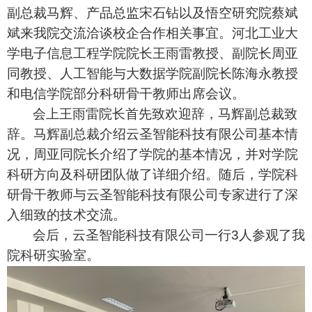
副总裁
马辉
、
产品总监
宋石
钻
以及
悟空研究院蔡斌
斌
来我院交流洽谈校企合作相关事宜。河北工业大
学
电子信息工程学院院长
王雨雷
教授
、副院长周亚
同
教授
、
人工智能与大数据学院副院长
陈海永教授
和
电信学院
部分科研骨干教师出席会议。
会上
王雨雷院长
首先致欢迎
辞
，
马辉副总裁
致
辞
。
马辉副总裁
介绍
云圣智能
科技有限公司
基本情
况
，
周亚同
院长介绍了
学院的基本情况，
并对
学院
科研方向及科研团队做了详细介绍。
随后，学院科
研骨干教师
与
云圣智能
科技有限公司专家
进行了深
入细致的技术交流。
会后，
云圣智能
科技有限公司
一行
3
人参观了我
院科研实验室。