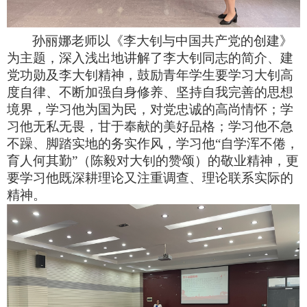
孙丽娜老师以《李大钊与中国共产党的创建》
为主题，深入浅出地讲解了李大钊同志的简介、建
党功勋及李大钊精神，鼓励青年学生要学习大钊高
度自律、不断加强自身修养、坚持自我完善的思想
境界，学习他为国为民，对党忠诚的高尚情怀；学
习他无私无畏，甘于奉献的美好品格；学习他不急
不躁、脚踏实地的务实作风，学习他
“自学浑不倦，
育人何其勤”（陈毅对大钊的赞颂）的敬业精神，更
要学习他既深耕理论又注重调查、理论联系实际的
精神。